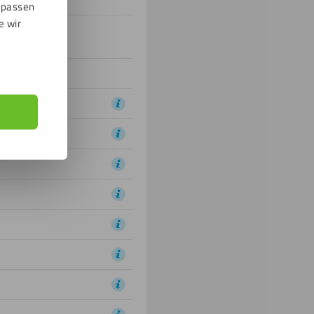
npassen
e wir