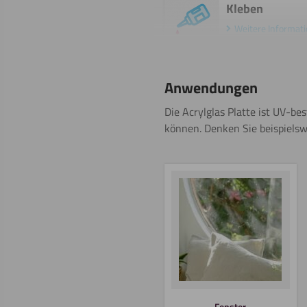
Kleben
Weitere Informat
Polieren
Anwendungen
Weitere Informat
Die Acrylglas Platte ist UV-b
können. Denken Sie beispiels
Umdrehen
Bohren
Fenster