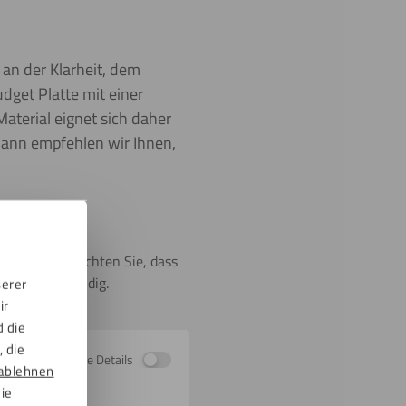
 an der Klarheit, dem
udget Platte mit einer
Material eignet sich daher
Dann empfehlen wir Ihnen,
ent. Bitte beachten Sie, dass
tterungsbeständig.
serer
ir
d die
 die
Zeige Details
ablehnen
die