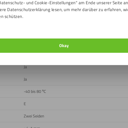
Datenschutz- und Cookie-Einstellungen" am Ende unserer Seite a
ere Datenschutzerklärung lesen, um mehr darüber zu erfahren, wi
en schützen.
Transparent
Glatt, Hell
92 %
Okay
Draußen, Drinnen
Ja
Ja
-40 bis 80 ℃
E
Zwei Seiden