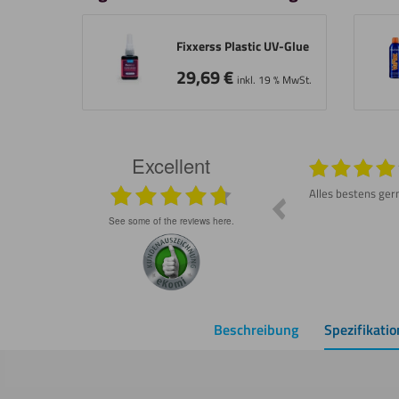
Fixxerss Plastic UV-Glue
29,69
€
inkl. 19 % MwSt.
Excellent
026
29.07.2026
e
Großes Lob. Tolle Auswahl und eine schnelle
Alles bestens ger
Lieferung. Sehr zu empfehlen!
see some of the reviews here.
Beschreibung
Spezifikati