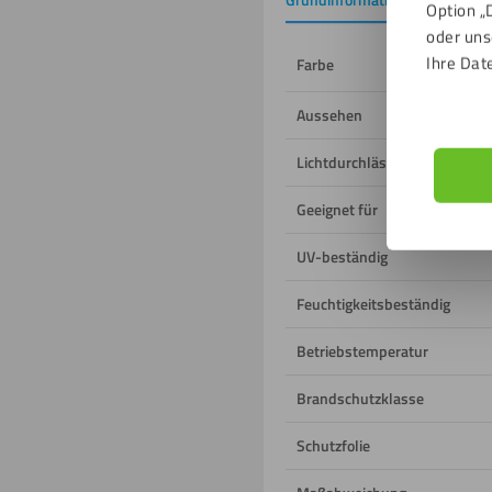
Option „
oder uns
Ihre Dat
Farbe
Aussehen
Lichtdurchlässigkeit
Geeignet für
UV-beständig
Feuchtigkeitsbeständig
Betriebstemperatur
Brandschutzklasse
Schutzfolie