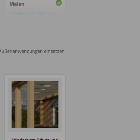
Malen
Weitere Informationen
Beschriften
für Außenanwendungen einsetzen
Biegen
(kalt)
Schneiden
Windschutz: Schutz und