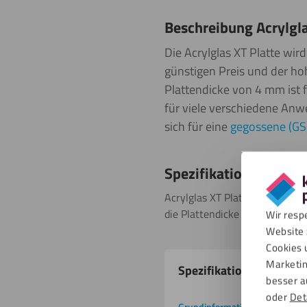
Beschreibung Acrylgl
Die Acrylglas XT Platte wird
günstigen Preis und der hoh
Plattendicke von 4 mm ist fl
für viele verschiedene Anw
sich für eine
gegossene (GS)
Spezifikationen
Acrylglas XT Platten haben ein
die Plattendicke ca. 10 % abwe
Wir resp
Website 
Cookies 
Produkteigenschafte
Marketin
Spezifikationen
besser a
oder
Det
Grundinformation
Downlo