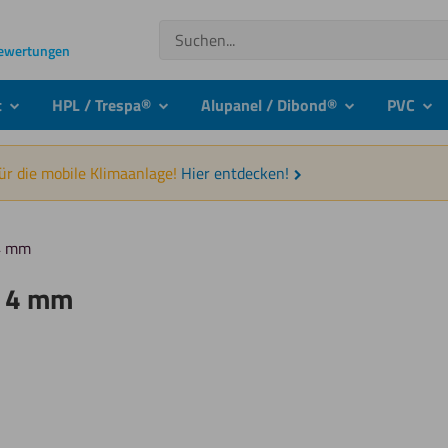
Suchen
Bewertungen
t
HPL / Trespa®
Alupanel / Dibond®
PVC
submenu
submenu
submenu
sub
für die mobile Klimaanlage!
Hier entdecken!
 4 mm
d 4 mm