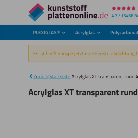
Direkt
4.7 / 15468 
zum
Inhalt
PLEXIGLAS®
Acrylglas
Polycarbona
submenu
submenu
Es ist heiß! Shoppe jetzt eine Fensterabdichtung 
Zurück
|
Startseite
|
Acrylglas XT transparent rund
Acrylglas XT transparent run