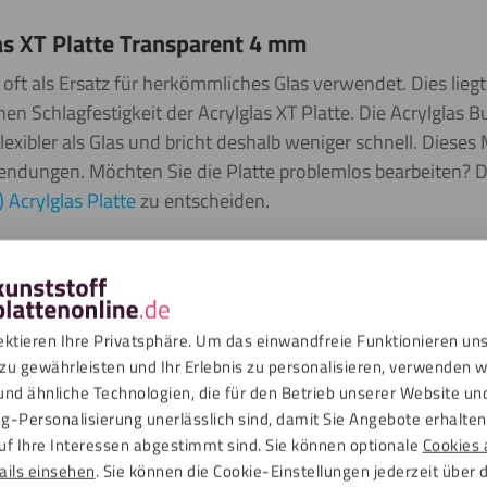
as XT Platte Transparent 4 mm
 oft als Ersatz für herkömmliches Glas verwendet. Dies liegt
en Schlagfestigkeit der Acrylglas XT Platte. Die Acrylglas B
exibler als Glas und bricht deshalb weniger schnell. Dieses 
endungen. Möchten Sie die Platte problemlos bearbeiten? 
 Acrylglas Platte
zu entscheiden.
e Reihe wichtiger Eigenschaften. Die Platte ist besonders transpar
ichen kann. Die Platte hat eine hohe UV-Beständigkeit und ist wi
ektieren Ihre Privatsphäre. Um das einwandfreie Funktionieren un
zu gewährleisten und Ihr Erlebnis zu personalisieren, verwenden w
und ähnliche Technologien, die für den Betrieb unserer Website un
n
g-Personalisierung unerlässlich sind, damit Sie Angebote erhalten,
uf Ihre Interessen abgestimmt sind. Sie können optionale
Cookies 
ails einsehen
. Sie können die Cookie-Einstellungen jederzeit über 
ads