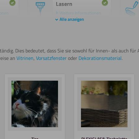
Lasern
ionen
Weitere Informationen
Alle anzeigen
Sägen
(Kreissäge)
ionen
eständig. Dies bedeutet, dass Sie sie sowohl für Innen- als auch 
Weitere Informationen
weise an
Vitrinen
,
Vorsatzfenster
oder
Dekorationsmaterial
.
Beschichten
Sägen
(Stichsäge)
Tier
PLEXIGLAS®-Tischplatte