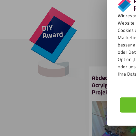
Wir resp
Website 
Cookies 
Marketin
besser a
oder
Det
Option „
oder uns
Ihre Dat
Abdeckplatte au
Acrylglas für Leg
Projekt