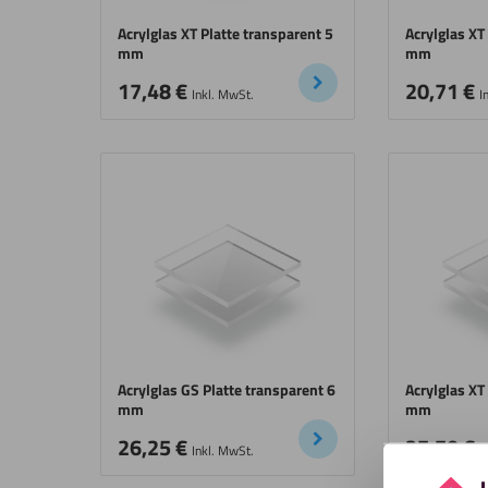
Acrylglas XT Platte transparent 5
Acrylglas XT
mm
mm
17,48
€
20,71
€
Inkl. MwSt.
I
Acrylglas GS Platte transparent 6
Acrylglas XT
mm
mm
26,25
€
27,70
€
Inkl. MwSt.
I