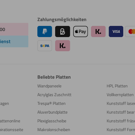
Zahlungsmöglichkeiten
:00
ienst
Beliebte Platten
Wandpaneele
HPL Platten
Acrylglas Zuschnitt
Vollkernplatten
Fragen
Trespa® Platten
Kunststoff las
Aluverbundplatte
Kunststoff bear
attenonline
Plexiglasscheibe
Kunststoff fräs
irationsseite
Makrolonscheiben
Kunststoff For