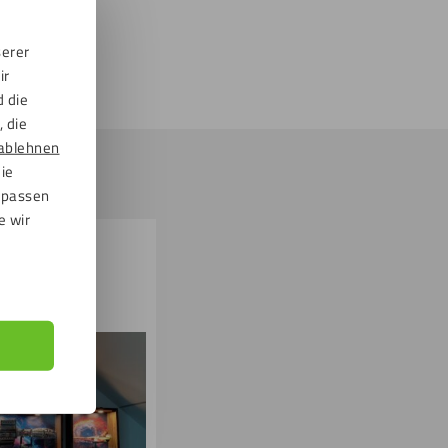
serer
ir
d die
 die
ablehnen
die
npassen
e wir
entüren aus
sichtigem
las