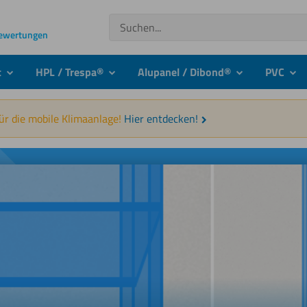
Suchen
Bewertungen
t
HPL / Trespa®
Alupanel / Dibond®
PVC
submenu
submenu
submenu
sub
für die mobile Klimaanlage!
Hier entdecken!