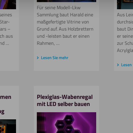
Für seine Modell-Lkw
seines
Sammlung baut Harald eine
Aus Lei
Star-
maßgefertigte Vitrine von
durchsi
ars –
Grund auf. Aus Holzbrettern
baut Dir
sch aus
und -leisten baut er einen
er sein
nd …
Rahmen, …
zur Scha
Acrylgl
Lesen Sie mehr
Lesen 
hmen
Plexiglas-Wabenregal
mit LED selber bauen
ng