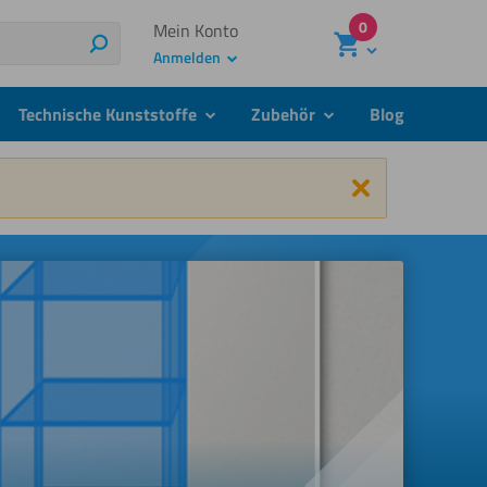
0
Mein Konto
Suchen
Anmelden
Technische Kunststoffe
Zubehör
Blog
menu
submenu
submenu
Schließen