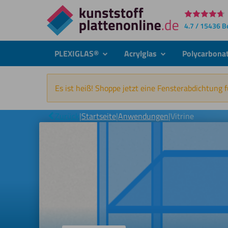
Direkt
4.7 / 15436 
zum
Inhalt
PLEXIGLAS®
Acrylglas
Polycarbona
submenu
submenu
Es ist heiß! Shoppe jetzt eine Fensterabdichtung 
Zurück
|
Startseite
|
Anwendungen
|
Vitrine