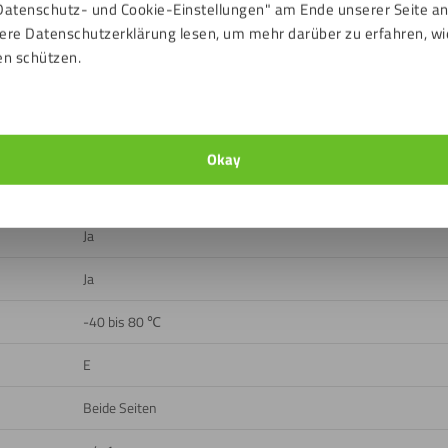
Datenschutz- und Cookie-Einstellungen" am Ende unserer Seite a
ere Datenschutzerklärung lesen, um mehr darüber zu erfahren, wi
ads
en schützen.
Violett
Glatt, Rückseite matt, Vorderseite glänzend
Okay
Draußen, Drinnen
Ja
Ja
-40 bis 80 ℃
E
Beide Seiten