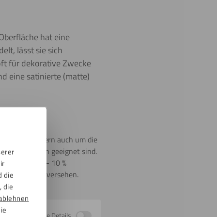
Oberfläche hat eine
lt, lässt sie sich
oft für dekorative Zwecke
d eine satinierte (matte)
lles Glas, sondern auch um die
en Außenbereich geeignet sind.
serer
tendicke um +/- 10 %
ir
r Schutzfolie versehen.
d die
 die
ablehnen
die
Zeige Details