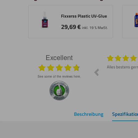
Fixxerss Plastic UV-Glue
29,69
€
inkl. 19 % MwSt.
Excellent
026
29.07.2026
e
Großes Lob. Tolle Auswahl und eine schnelle
Alles bestens ger
Lieferung. Sehr zu empfehlen!
see some of the reviews here.
Beschreibung
Spezifikati