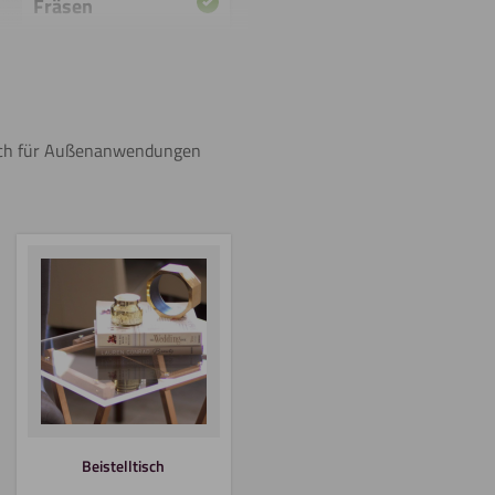
Fräsen
Lasern
 auch für Außenanwendungen
Umdrehen
Schneiden
Beistelltisch