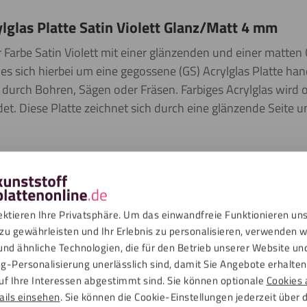
lglas Platte Satin Violett Glanz/Matt 4 mm
r Farbe Satin
Violett
mit einer glänzenden und einer matten 
s sich hierbei um eine gegossene (GS) Acrylglas Platte hande
. durch Bohren, Sägen oder Fräsen. Farbiges Acrylglas wird 
. Diese Platte zeichnet sich durch eine glänzende Seite un
 mit Glanz/Matteffekt sind nicht nur 30-mal stärker als traditione
nd sie UV-beständig, wodurch sie sowohl für den Innen- als auch d
ektieren Ihre Privatsphäre. Um das einwandfreie Funktionieren un
nach Maß für Sie zugeschnitten. Bitte beachten Sie, dass die Plat
zu gewährleisten und Ihr Erlebnis zu personalisieren, verwenden w
ngen zu vermeiden, wird das Material auf beiden Seiten mit eine
und ähnliche Technologien, die für den Betrieb unserer Website un
g-Personalisierung unerlässlich sind, damit Sie Angebote erhalten,
uf Ihre Interessen abgestimmt sind. Sie können optionale
Cookies 
n
ails einsehen
. Sie können die Cookie-Einstellungen jederzeit über 