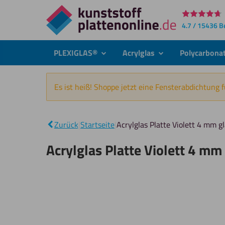
Direkt
4.7 / 15436 
zum
Inhalt
PLEXIGLAS®
Acrylglas
Polycarbona
submenu
submenu
Es ist heiß! Shoppe jetzt eine Fensterabdichtung 
Zurück
|
Startseite
|
Acrylglas Platte Violett 4 mm 
Acrylglas Platte Violett 4 m