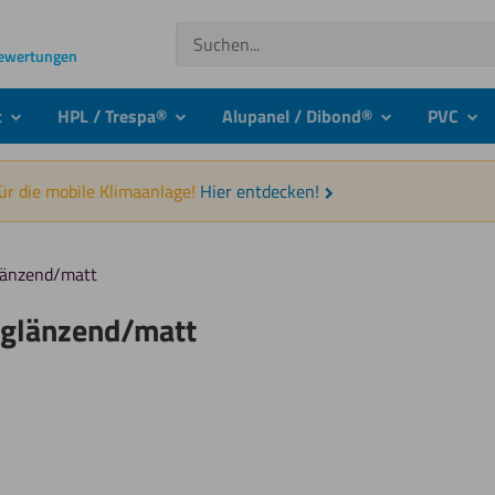
Suchen
Bewertungen
t
HPL / Trespa®
Alupanel / Dibond®
PVC
submenu
submenu
submenu
sub
für die mobile Klimaanlage!
Hier entdecken!
glänzend/matt
m glänzend/matt