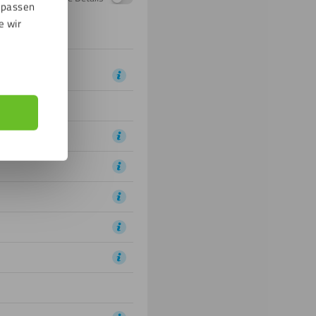
npassen
e wir