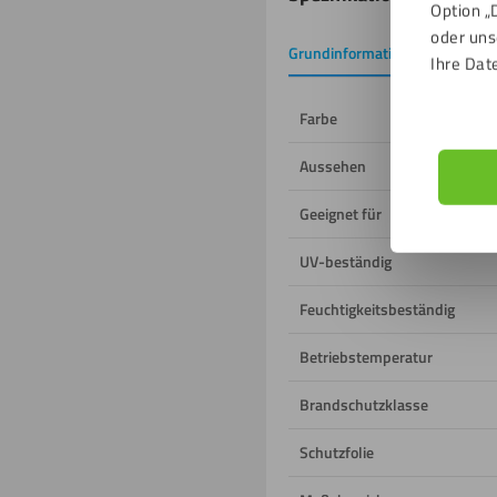
Option „
oder uns
Grundinformation
Downlo
Ihre Dat
Farbe
Aussehen
Geeignet für
UV-beständig
Feuchtigkeitsbeständig
Betriebstemperatur
Brandschutzklasse
Schutzfolie