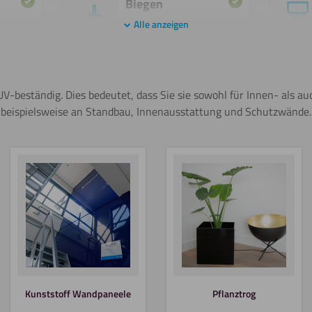
Biegen
(warm)
Alle anzeigen
Kleben
t UV-beständig. Dies bedeutet, dass Sie sie sowohl für Innen- als
 beispielsweise an Standbau, Innenausstattung und Schutzwände.
Sägen
(Kreissäge)
Biegen
(kalt)
Kunststoff Wandpaneele
Pflanztrog
Wasserstrahl