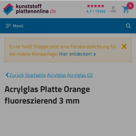
0
Direkt
4.7 / 15492
Mein Konto
Anmelden
zum
Menü
Such
Inhalt
Schl
Es ist heiß! Shoppe jetzt eine Fensterabdichtung für
die mobile Klimaanlage!
Hier entdecken!
Acrylglas
Platte Orange
|
Zurück
|
Startseite
|
Acrylglas
|
Acrylglas GS
fluoreszierend
3 mm
Acrylglas Platte Orange
fluoreszierend 3 mm