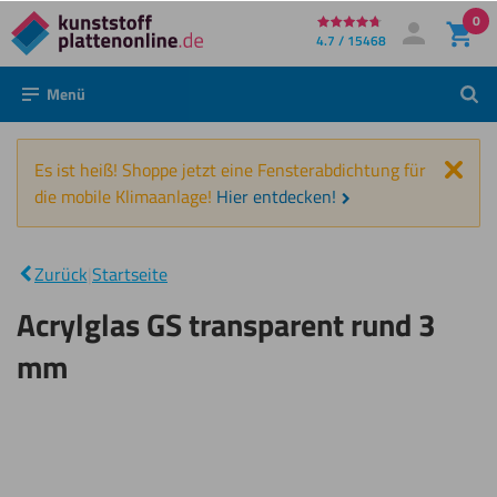
0
Direkt
4.7 / 15468
Mein Konto
Anmelden
zum
Menü
Such
Inhalt
Schl
Es ist heiß! Shoppe jetzt eine Fensterabdichtung für
die mobile Klimaanlage!
Hier entdecken!
Acrylglas
GS
|
Zurück
|
Startseite
transparent
rund 3 mm
Acrylglas GS transparent rund 3
mm