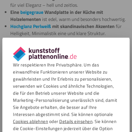
für viel Eleganz – hell und zeitlos.
Eine
beigegraue
Wandplatte in der Küche mit
Holzelementen
ist edel, warm und besonders hochwertig.
Hochglanz Perlweiß
mit skandinavischen Akzenten
für
Helligkeit, Minimalistik eine und klare Struktur.
Jede Optik sorgt für eine moderne, fugenlose Flächenwirkung
und bringt Ruhe und Klarheit in die Raumgestaltung.
Wir respektieren Ihre Privatsphäre. Um das
einwandfreie Funktionieren unserer Website zu
So misst du deine Küchenwandpaneele
gewährleisten und Ihr Erlebnis zu personalisieren,
verwenden wir Cookies und ähnliche Technologien,
richtig
die für den Betrieb unserer Website und die
Damit dein Wandpaneel in der Küche später millimetergenau
Marketing-Personalisierung unerlässlich sind, damit
sitzt, ist das richtige Aufmaß entscheidend. Unsere
Sie Angebote erhalten, die besser auf Ihre
detaillierte Anleitung erklärt Schritt für Schritt, wie du
Interessen abgestimmt sind. Sie können optionale
Wandhöhe, -breite und notwendige Aussparungen korrekt
Cookies ablehnen
oder
Details einsehen
. Sie können
erfasst.
die Cookie-Einstellungen jederzeit über die Option