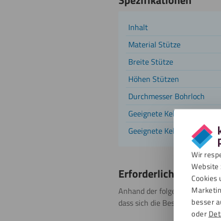
Spezifikationen
Inhalt
Material Stütze
Breite Stütze
Höhen Stützen
Durchmesser Bohrloch
Geeignete Kellergitter-Brei
Geeignete Kellergitter-Län
Wir resp
Website 
Erforderliches
Cookies 
Marketin
Anhand der folgenden Tabelle 
besser a
dass sich die Bestell – Länge
oder
Det