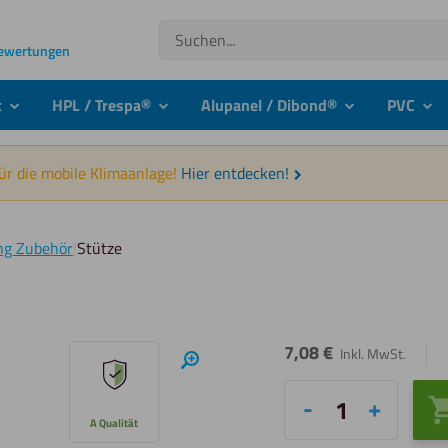
Suchen
Bewertungen
t
HPL / Trespa®
Alupanel / Dibond®
PVC
submenu
submenu
submenu
sub
für die mobile Klimaanlage!
Hier entdecken!
ng Zubehör
|
Stütze
7,08
€
Inkl. MwSt.
Hineinzoomen
Stütze
A Qualität
Menge