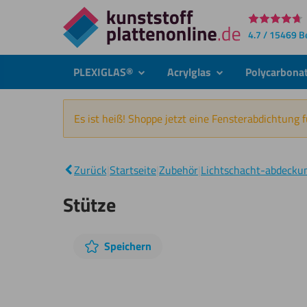
Direkt
4.7 / 15469 
zum
Inhalt
PLEXIGLAS®
Acrylglas
Polycarbona
submenu
submenu
Es ist heiß! Shoppe jetzt eine Fensterabdichtung 
Zurück
|
Startseite
|
Zubehör
|
Lichtschacht-abdecku
Stütze
Diashow
Speichern
überspringen