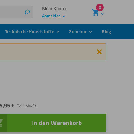
0
Mein Konto
Suchen
Anmelden
Technische Kunststoffe
Zubehör
Blog
menu
submenu
submenu
Schließen
5,95
€
Exkl. MwSt.
In den Warenkorb