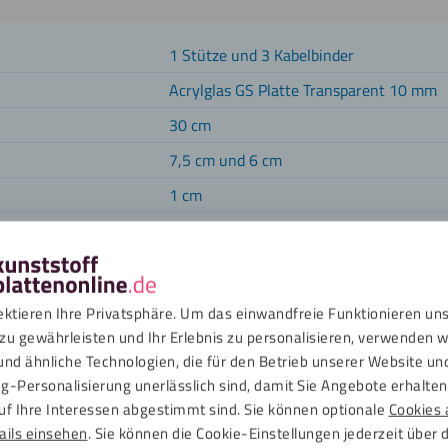
1 Stütze und 3 Kabelbinder
Acrylglas GS Platte Transparent 10 mm
30 cm
7,5 cm und 6 cm
1 cm
te
30 bis 60 cm
ge
20 bis 140 cm
ektieren Ihre Privatsphäre. Um das einwandfreie Funktionieren un
zu gewährleisten und Ihr Erlebnis zu personalisieren, verwenden w
und ähnliche Technologien, die für den Betrieb unserer Website un
g-Personalisierung unerlässlich sind, damit Sie Angebote erhalten,
können Sie bestimmen, wie viele Stützen Sie für Ihre Abdeckung b
uf Ihre Interessen abgestimmt sind. Sie können optionale
Cookies 
 der Stützen aus der Summe von Gitterlänge + 10 cm ergibt.
ails einsehen
. Sie können die Cookie-Einstellungen jederzeit über 