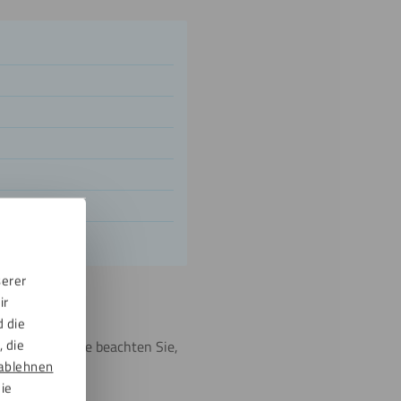
serer
ir
d die
 die
enötigen. Bitte beachten Sie,
ablehnen
die