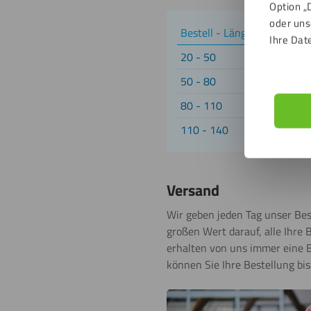
Option „
oder uns
Bestell - Länge der Stützen
Ihre Dat
20 - 50
50 - 80
80 - 110
110 - 140
Versand
Wir geben jeden Tag unser Best
großen Wert darauf, alle Ihre 
erhalten von uns immer eine B
können Sie Ihre Bestellung bis 