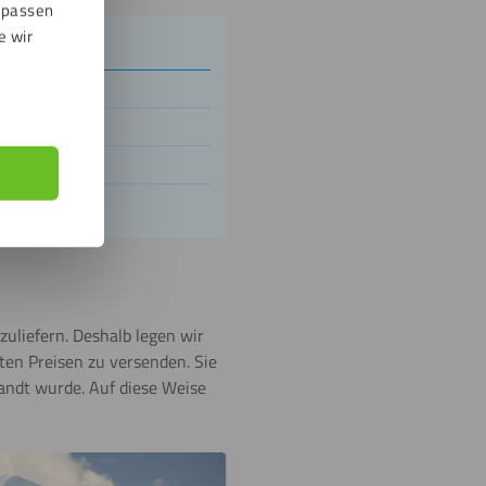
npassen
e wir
ützen
zuliefern. Deshalb legen wir
ten Preisen zu versenden. Sie
andt wurde. Auf diese Weise