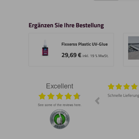
Ergänzen Sie Ihre Bestellung
Fixxerss Plastic UV-Glue
29,69
€
inkl. 19 % MwSt.
Excellent
026
05.08.2026
Prompte Lieferung Material war wie
Schnelle Lieferun
besprochen gut Lässt sich schneiden und
schleifen
see some of the reviews here.