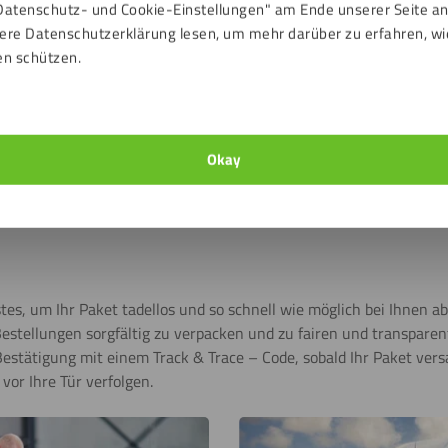
Datenschutz- und Cookie-Einstellungen" am Ende unserer Seite a
ere Datenschutzerklärung lesen, um mehr darüber zu erfahren, wi
 in cm
Anzahl St
en schützen.
2
3
4
Okay
5
es, um Ihr Paket tadellos und so schnell wie möglich bei Ihnen ab
Bestellungen sorgfältig zu verpacken und zu fairen und transparen
estätigung mit einem Track & Trace – Code, sobald Ihr Paket vers
vor Ihre Tür verfolgen.