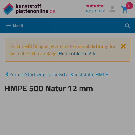
0
Direkt
4.7 / 15492
Mein Konto
Anmelden
zum
Menü
Such
Inhalt
Schl
Es ist heiß! Shoppe jetzt eine Fensterabdichtung für
die mobile Klimaanlage!
Hier entdecken!
HMPE
500
|
Natur
Zurück
|
Startseite
|
Technische Kunststoffe
|
HMPE
12
mm
HMPE 500 Natur 12 mm