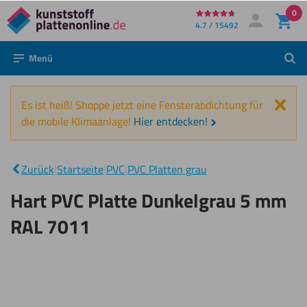
0
Direkt
4.7 / 15492
Mein Konto
Anmelden
zum
Menü
Such
Inhalt
Schl
Es ist heiß! Shoppe jetzt eine Fensterabdichtung für
die mobile Klimaanlage!
Hier entdecken!
Hart PVC
Platte
|
Dunkelgrau
Zurück
|
Startseite
|
PVC
|
PVC Platten grau
5 mm RAL
7011
Hart PVC Platte Dunkelgrau 5 mm
RAL 7011