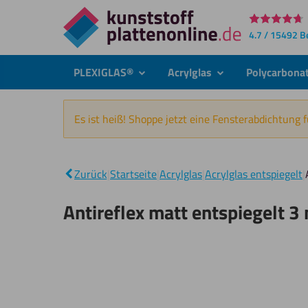
Direkt
4.7 / 15492 
zum
Inhalt
PLEXIGLAS®
Acrylglas
Polycarbona
submenu
submenu
Es ist heiß! Shoppe jetzt eine Fensterabdichtung 
Zurück
|
Startseite
|
Acrylglas
|
Acrylglas entspiegelt
|
Antireflex matt entspiegelt 