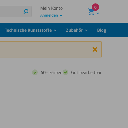
0
Mein Konto
Suchen
Anmelden
Technische Kunststoffe
Zubehör
Blog
menu
submenu
submenu
Schließen
40+ Farben
Gut bearbeitbar