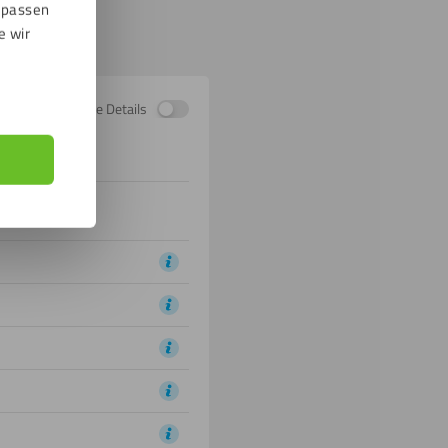
npassen
e wir
Zeige Details