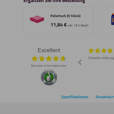
Ergänzen Sie Ihre Bestellung
Poliertuch (5 Stück)
11,84
€
inkl. 19 % MwSt.
Excellent
026
05.08.2026
Prompte Lieferung Material war wie
Schnelle Lieferun
besprochen gut Lässt sich schneiden und
schleifen
see some of the reviews here.
Spezifikationen
Anwendu