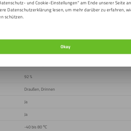
Datenschutz- und Cookie-Einstellungen" am Ende unserer Seite a
ere Datenschutzerklärung lesen, um mehr darüber zu erfahren, wi
en schützen.
Okay
ads
Rückseite glänzend, Vorderseite matt
92 %
Draußen, Drinnen
Ja
Ja
-40 bis 80 ℃