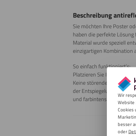
Beschreibung antirefl
Sie möchten Ihre Poster ode
haben die perfekte Lösung f
Material wurde speziell ent
einzigartigen Kombination 
So einfach funktioniert’s:
Platzieren Sie Ihr Bild dire
Keine störenden Spiegelungen
der Entspiegelung bleibt die
Wir resp
und farbintensiv wie nie zu
Website 
Cookies 
Marketin
besser a
oder
Det