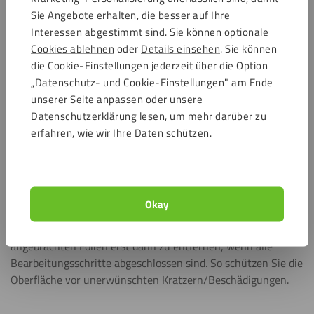
Polycarbonat 8mm im Zuschnitt
Sie Angebote erhalten, die besser auf Ihre
Interessen abgestimmt sind. Sie können optionale
Möchten Sie eine Polycarbonat Platte 8mm passgenau
Cookies ablehnen
oder
Details einsehen
. Sie können
zuschneiden lassen? Geben Sie die von Ihnen gewünschten
die Cookie-Einstellungen jederzeit über die Option
Maße und Wunschform einfach in den
„Datenschutz- und Cookie-Einstellungen" am Ende
Zuschnittskonfigurator ein. Bitte beachten Sie, dass die
unserer Seite anpassen oder unsere
Dicke etwa 10 % abweichen kann. Wir sorgen dafür, dass Ihre
Datenschutzerklärung lesen, um mehr darüber zu
Bestellung schnell versandfertig ist.
erfahren, wie wir Ihre Daten schützen.
Transportschutzfolie
Die von Ihnen bestellten Polycarbonat Platten werden von
Okay
uns mit großer Sorgfalt behandelt und an beiden Seiten mit
einer Schutzfolie versehen. Wir raten Ihnen die
angebrachten Folien erst dann zu entfernen, wenn alle
Bearbeitungsschritte abgeschlossen sind. So schützen Sie die
Oberfläche vor unerwünschten Kratzern/Beschädigungen.