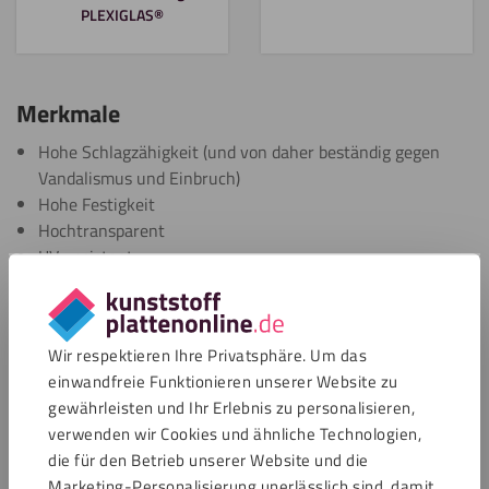
PLEXIGLAS®
Merkmale
Hohe Schlagzähigkeit (und von daher beständig gegen
Vandalismus und Einbruch)
Hohe Festigkeit
Hochtransparent
UV-resistent
Lange Lebensdauer
Extreme Härte (250 mal stärker als herkömmliches Glas)
Leichtes Material (halb so schwer als herkömmliches Glas)
Wir respektieren Ihre Privatsphäre. Um das
Einfache Be- und Verarbeitung
einwandfreie Funktionieren unserer Website zu
Hohe Feuerbeständigkeit und thermische Stabilität
gewährleisten und Ihr Erlebnis zu personalisieren,
Selbstlöschend
verwenden wir Cookies und ähnliche Technologien,
Hervorragende chemische Beständigkeit
die für den Betrieb unserer Website und die
Marketing-Personalisierung unerlässlich sind, damit