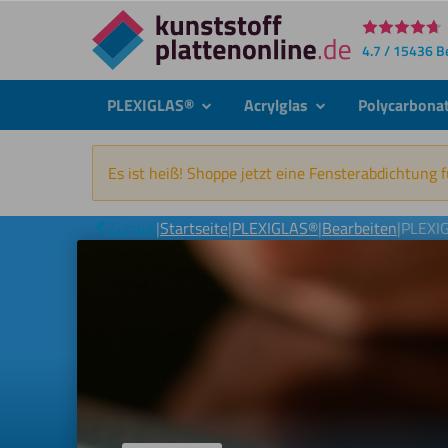
Direkt
4.7 / 15436 
zum
Inhalt
PLEXIGLAS®
Acrylglas
Polycarbona
submenu
submenu
Es ist heiß! Shoppe jetzt eine Fensterabdichtung 
Zurück
|
Startseite
|
PLEXIGLAS®
|
Bearbeiten
|
PLEXIG