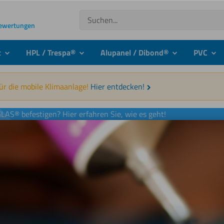
Suchen
Bewertungen
t
HPL / Trespa®
Alupanel / Dibond®
PVC
submenu
submenu
submenu
sub
für die mobile Klimaanlage!
Hier entdecken!
LAS® befestigen? Hier erfahren Sie, wie es geht!