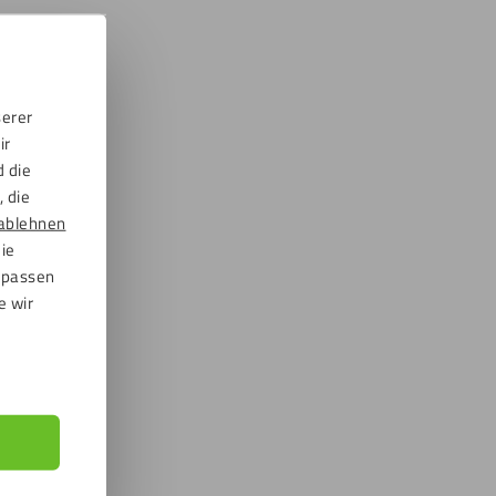
serer
ir
d die
 die
ablehnen
die
npassen
e wir