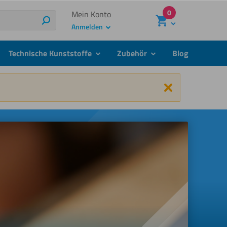
0
Mein Konto
Suchen
Anmelden
Technische Kunststoffe
Zubehör
Blog
menu
submenu
submenu
Schließen