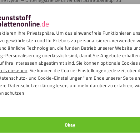
 eine Nylon – Unterlegscheibe unter den Schraubenkopf zu
iese Methode liefert ein äußerst solides und stabiles
ektieren Ihre Privatsphäre. Um das einwandfreie Funktionieren un
zu gewährleisten und Ihr Erlebnis zu personalisieren, verwenden w
und ähnliche Technologien, die für den Betrieb unserer Website un
rsiegeln. Dies kann mit High Tack Premium H980
g-Personalisierung unerlässlich sind, damit Sie Angebote erhalten,
on, Metall, Holz und Keramik geschehen. Tragen Sie den
uf Ihre Interessen abgestimmt sind. Sie können optionale
Cookies 
eichend Abstand dazwischen, damit die Versiegelung
ails einsehen
. Sie können die Cookie-Einstellungen jederzeit über 
AS® Platte, die kein Licht durchlässt, um sicherzustellen,
Datenschutz- und Cookie-Einstellungen" am Ende unserer Seite a
eibe sehen. Die Versiegelung ist eine dauerhafte Lösung, die
ere Datenschutzerklärung lesen, um mehr darüber zu erfahren, wi
.
en schützen.
Okay
ne Fensterabdichtung für eine mobile Klimaanlage
efestigungsklammern aus demselben Material. Sie klemmen