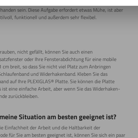
 die Sie zuvor an den Fensterrahmen geschraubt haben. Es
anden sein. Diese Aufgabe erfordert etwas Mühe, ist aber
tilvoll, funktionell und außerdem sehr flexibel.
rauben, nicht gefällt, können Sie auch einen
atzfenster oder Ihre Fensterabdichtung für eine mobile
1 cm breit, so dass Sie nicht viel Platz zum Anbringen
: Schlaufenband und Widerhakenband. Kleben Sie das
nd auf Ihre PLEXIGLAS® Platte. Sie können die Platte
Es ist eine einfache Arbeit, aber wenn Sie das Widerhaken-
nde zurückbleiben.
meine Situation am besten geeignet ist?
 Einfachheit der Arbeit und die Haltbarkeit der
ode für Sie am besten geeignet ist, können Sie sich ein paar