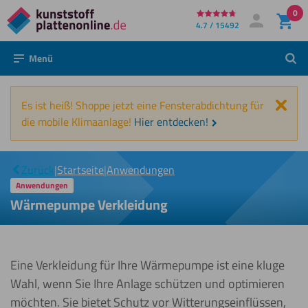
0
Direkt
4.7 / 15492
Mein Konto
Anmelden
zum
Menü
Such
Inhalt
Schl
Es ist heiß! Shoppe jetzt eine Fensterabdichtung für
die mobile Klimaanlage!
Hier entdecken!
Wärmepumpe
|
Zurück
|
Startseite
|
Anwendungen
Verkleidung
Anwendungen
Wärmepumpe Verkleidung
Eine Verkleidung für Ihre Wärmepumpe ist eine kluge
Wahl, wenn Sie Ihre Anlage schützen und optimieren
möchten. Sie bietet Schutz vor Witterungseinflüssen,