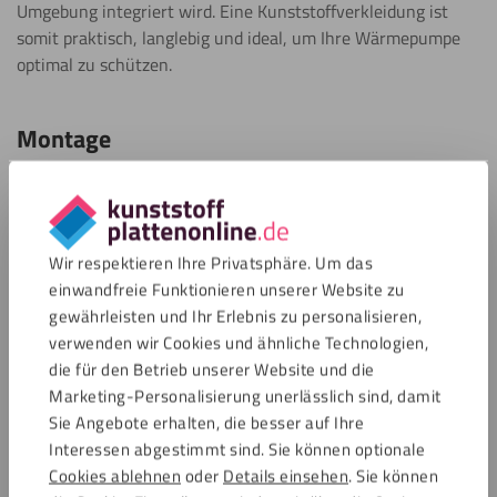
Umgebung integriert wird. Eine Kunststoffverkleidung ist
somit praktisch, langlebig und ideal, um Ihre Wärmepumpe
optimal zu schützen.
Montage
Eine Verkleidung erfüllt ihren Zweck nur, wenn sie richtig
montiert wird.
Wir respektieren Ihre Privatsphäre. Um das
schritte
Belüftung:
Sorgen Sie dafür, dass der Luftstrom rund
einwandfreie Funktionieren unserer Website zu
um die Wärmepumpe erhalten bleibt. Eine schlechte
gewährleisten und Ihr Erlebnis zu personalisieren,
Belüftung verringert die Effizienz des Systems.
verwenden wir Cookies und ähnliche Technologien,
die für den Betrieb unserer Website und die
Marketing-Personalisierung unerlässlich sind, damit
Zugänglichkeit:
Stellen Sie sicher, dass Wartungs-
Sie Angebote erhalten, die besser auf Ihre
oder Reinigungsarbeiten problemlos möglich sind, z.
Interessen abgestimmt sind. Sie können optionale
B. durch abnehmbare Elemente der Verkleidung.
Cookies ablehnen
oder
Details einsehen
. Sie können