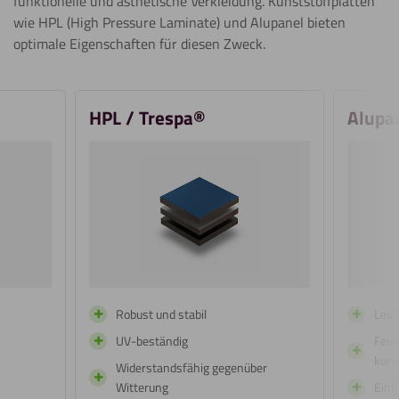
funktionelle und ästhetische Verkleidung. Kunststoffplatten
wie HPL (High Pressure Laminate) und Alupanel bieten
optimale Eigenschaften für diesen Zweck.
HPL / Trespa®
Alupa
Robust und stabil
Leic
UV-beständig
Feuc
korr
Widerstandsfähig gegenüber
Witterung
Einf