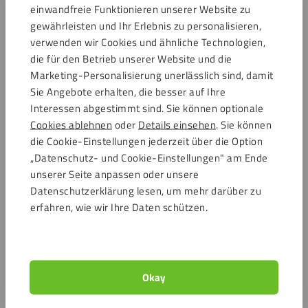
einwandfreie Funktionieren unserer Website zu
gewährleisten und Ihr Erlebnis zu personalisieren,
Acrylglas 15mm
Acrylglas 20mm
verwenden wir Cookies und ähnliche Technologien,
die für den Betrieb unserer Website und die
Marketing-Personalisierung unerlässlich sind, damit
Acrylglas 25mm
Acrylglas 30mm
Sie Angebote erhalten, die besser auf Ihre
Interessen abgestimmt sind. Sie können optionale
Cookies ablehnen
oder
Details einsehen
. Sie können
Platten-Konfigurator
die Cookie-Einstellungen jederzeit über die Option
„Datenschutz- und Cookie-Einstellungen" am Ende
Jetzt bestellen!
unserer Seite anpassen oder unsere
Datenschutzerklärung lesen, um mehr darüber zu
erfahren, wie wir Ihre Daten schützen.
Okay
Platten-Konfigurator