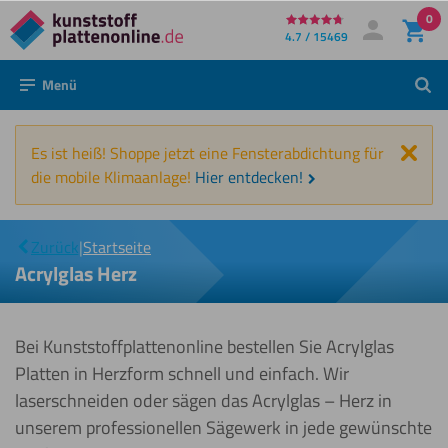
0
Direkt
4.7 / 15469
Mein Konto
Anmelden
zum
Menü
Such
Inhalt
Schl
Es ist heiß! Shoppe jetzt eine Fensterabdichtung für
die mobile Klimaanlage!
Hier entdecken!
Acrylglas
|
Zurück
|
Startseite
Herz
Acrylglas Herz
Bei Kunststoffplattenonline bestellen Sie Acrylglas
Platten in Herzform schnell und einfach. Wir
laserschneiden oder sägen das Acrylglas – Herz in
unserem professionellen Sägewerk in jede gewünschte