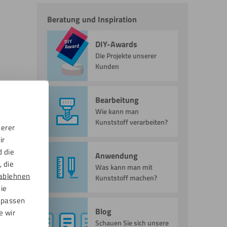
Beratung und Inspiration
DIY-Awards
Die Projekte unserer
Kunden
Bearbeitung
Wie kann man
Kunststoff verarbeiten?
serer
ir
d die
Anwendung
 die
Was kann man mit
ablehnen
Kunststoff machen?
die
npassen
Blog
e wir
Schauen Sie sich unsere