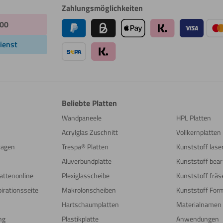
Zahlungsmöglichkeiten
:00
ienst
Beliebte Platten
Wandpaneele
HPL Platten
Acrylglas Zuschnitt
Vollkernplatten
Fragen
Trespa® Platten
Kunststoff las
Aluverbundplatte
Kunststoff bear
attenonline
Plexiglasscheibe
Kunststoff fräs
irationsseite
Makrolonscheiben
Kunststoff For
Hartschaumplatten
Materialnamen
ng
Plastikplatte
Anwendungen