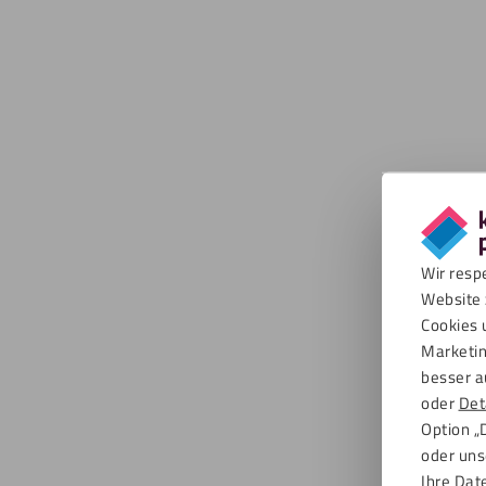
Wir resp
Website 
Cookies 
Marketin
besser a
oder
Det
Option „
oder uns
Ihre Dat