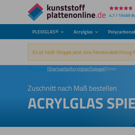
Direkt
4.7 / 15469 
zum
Inhalt
PLEXIGLAS®
Acrylglas
Polycarbona
submenu
submenu
Es ist heiß! Shoppe jetzt eine Fensterabdichtung 
Zurück
|
Startseite
|
Acrylglas
|
Spiegel
|
5mm
Zuschnitt nach Maß bestellen
ACRYLGLAS SPI