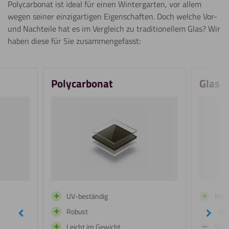
Polycarbonat ist ideal für einen Wintergarten, vor allem
wegen seiner einzigartigen Eigenschaften. Doch welche Vor-
und Nachteile hat es im Vergleich zu traditionellem Glas? Wir
haben diese für Sie zusammengefasst:
Polycarbonat
Glas
UV-beständig
Maxi
Robust
Krat
undefined
Näch
Leicht im Gewicht
Sch