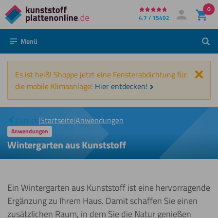
0
Direkt
4.7 / 15492
Mein Konto
Anmelden
zum
Menü
Such
Inhalt
Schl
Es ist heiß! Shoppe jetzt eine Fensterabdichtung für
die mobile Klimaanlage!
Hier entdecken!
Wintergarten
|
aus
Zurück
|
Startseite
|
Anwendungen
Kunststoff
Anwendungen
Wintergarten aus Kunststoff
Ein Wintergarten aus Kunststoff ist eine hervorragende
Ergänzung zu Ihrem Haus. Damit schaffen Sie einen
zusätzlichen Raum, in dem Sie die Natur genießen