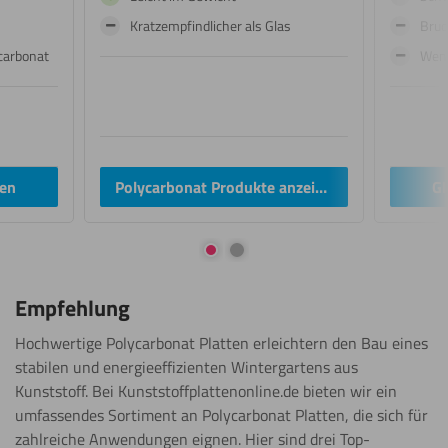
Kratzempfindlicher als Glas
Bruc
ycarbonat
Weni
gen
Polycarbonat Produkte anzeigen
Gl
Gehe zur Folie 1
Gehe zur Folie 2
Empfehlung
Hochwertige Polycarbonat Platten erleichtern den Bau eines
stabilen und energieeffizienten Wintergartens aus
Kunststoff. Bei Kunststoffplattenonline.de bieten wir ein
umfassendes Sortiment an Polycarbonat Platten, die sich für
zahlreiche Anwendungen eignen. Hier sind drei Top-