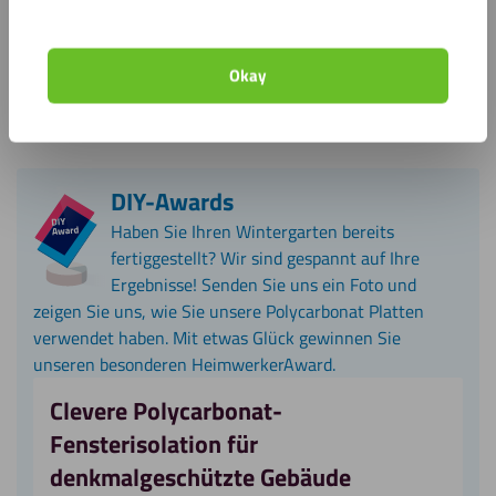
Kann ich Bohrlöcher in die Platten einfügen lassen?
Okay
Sind Polycarbonat Platten kratzfest?
DIY-Awards
Haben Sie Ihren Wintergarten bereits
fertiggestellt? Wir sind gespannt auf Ihre
Ergebnisse! Senden Sie uns ein Foto und
zeigen Sie uns, wie Sie unsere Polycarbonat Platten
verwendet haben. Mit etwas Glück gewinnen Sie
unseren besonderen HeimwerkerAward.
Clevere Polycarbonat-
Fensterisolation für
denkmalgeschützte Gebäude