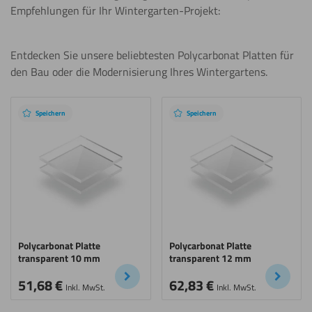
Empfehlungen für Ihr Wintergarten-Projekt:
Empfohlene
Entdecken Sie unsere beliebtesten Polycarbonat Platten für
den Bau oder die Modernisierung Ihres Wintergartens.
Produkte
Speichern
Speichern
Polycarbonat Platte
Polycarbonat Platte
transparent 10 mm
transparent 12 mm
51,68
€
62,83
€
Inkl. MwSt.
Inkl. MwSt.