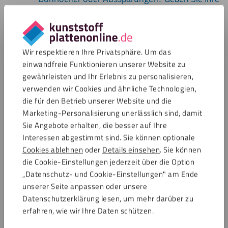
Wünsche während der Bestellung an. Unsere
Maschinen setzen diese Arbeiten absolut
präzise um.
Wir respektieren Ihre Privatsphäre. Um das
Geben Sie Ihre Bestellung auf:
Prüfen Sie Ihre
einwandfreie Funktionieren unserer Website zu
gewährleisten und Ihr Erlebnis zu personalisieren,
Angaben, schließen Sie die Bestellung ab, dann
verwenden wir Cookies und ähnliche Technologien,
beginnen wir sogleich mit der Bearbeitung.
die für den Betrieb unserer Website und die
Dank unserer schnellen Lieferung können Sie
Marketing-Personalisierung unerlässlich sind, damit
Ihr Wintergarten-Projekt zeitnah starten.
Sie Angebote erhalten, die besser auf Ihre
Interessen abgestimmt sind. Sie können optionale
Häufig gestellte Fragen
Cookies ablehnen
oder
Details einsehen
. Sie können
die Cookie-Einstellungen jederzeit über die Option
„Datenschutz- und Cookie-Einstellungen" am Ende
Wie lange hält Polycarbonat in einem Wintergarten?
unserer Seite anpassen oder unsere
Datenschutzerklärung lesen, um mehr darüber zu
Hängt die Isolationsfähigkeit von der Plattendicke
erfahren, wie wir Ihre Daten schützen.
ab?