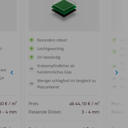
Besonders robust
Auße
V-
Leichtgewichtig
Wide
Stra
UV-beständig
Hält
Kratzempfindlicher als
 aus
Tem
undefined
Näch
herkömmliches Glas
AS®
Wirk
Weniger schlagfest im Vergleich zu
Polycarbonat
Teur
50
€
/ m²
Preis
ab
44,10
€
/ m²
Preis
3 - 4 mm
Passende Dicken
3 - 4 mm
Passend