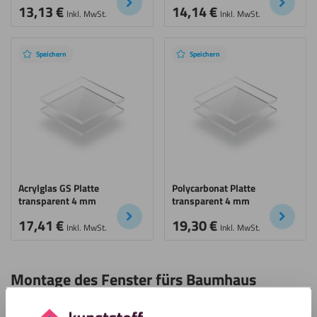
13,13
€
14,14
€
Inkl. MwSt.
Inkl. MwSt.
Speichern
Speichern
Acrylglas GS Platte
Polycarbonat Platte
transparent 4 mm
transparent 4 mm
17,41
€
19,30
€
Inkl. MwSt.
Inkl. MwSt.
Montage des Fenster fürs Baumhaus
Die Montage eines Kunststofffensters erfordert eine