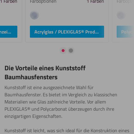
1 Farben
Farboptionen
1 Farben
Farbopt
transparent
transpar
Polycarbonat Produkte anzeigen
Acrylglas / PLEXIGLAS® Produkte anzeigen
Gehe zur Folie 1
Gehe zur Folie 2
Die Vorteile eines Kunststoff
Baumhausfensters
Kunststoff ist eine ausgezeichnete Wahl für
Baumhausfenster. Es bietet im Vergleich zu klassischen
Materialien wie Glas zahlreiche Vorteile. Vor allem
PLEXIGLAS® und Polycarbonat überzeugen durch ihre
einzigartigen Eigenschaften.
Kunststoff ist leicht, was sich ideal für die Konstruktion eines