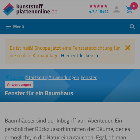
0
Direkt
4.7 / 15492
Mein Konto
Anmelden
zum
Menü
Such
Inhalt
Schl
Es ist heiß! Shoppe jetzt eine Fensterabdichtung für
die mobile Klimaanlage!
Hier entdecken!
Fenster
|
für ein
Zurück
|
Startseite
|
Anwendungen
|
Fenster
Baumhaus
Anwendungen
Fenster für ein Baumhaus
Baumhäuser sind der Inbegriff von Abenteuer. Ein
persönlicher Rückzugsort inmitten der Bäume, der es
ermöglicht, in die Natur einzutauchen. Egal, ob man