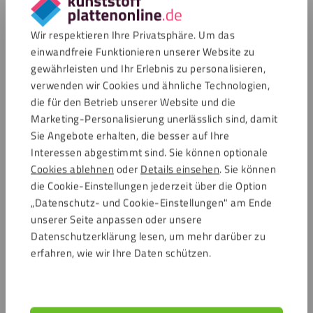
sorgfältige Vorgehensweise. Kunststoff lässt sich zwar gut
bearbeiten, doch eine korrekte Platzierung ist entscheidend
Wir respektieren Ihre Privatsphäre. Um das
für eine gute Passform und eine lange Lebensdauer.
einwandfreie Funktionieren unserer Website zu
gewährleisten und Ihr Erlebnis zu personalisieren,
schritte
Stellen Sie sicher, dass der Rahmen waagerecht ist.
verwenden wir Cookies und ähnliche Technologien,
So verhindern Sie Undichtigkeiten.
die für den Betrieb unserer Website und die
Marketing-Personalisierung unerlässlich sind, damit
Sie Angebote erhalten, die besser auf Ihre
Verwenden Sie rostfreie Schrauben und
Interessen abgestimmt sind. Sie können optionale
Unterlegscheiben bei der Montage, damit alles fest
Cookies ablehnen
oder
Details einsehen
. Sie können
an seinem Platz bleibt.
die Cookie-Einstellungen jederzeit über die Option
„Datenschutz- und Cookie-Einstellungen" am Ende
unserer Seite anpassen oder unsere
Bohren Sie das Loch 1 mm größer als der
Datenschutzerklärung lesen, um mehr darüber zu
Schraubendurchmesser. So hat die Platte Spielraum
erfahren, wie wir Ihre Daten schützen.
bei Temperaturänderungen.
Dichten Sie das Fenster mit einem geeigneten Kitt