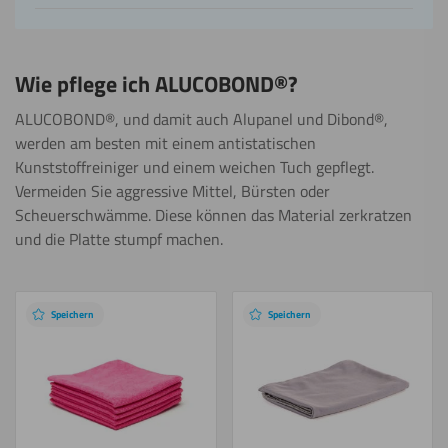
Biegen
(kalt)
Wie pflege ich ALUCOBOND®?
Biegen
ALUCOBOND®, und damit auch Alupanel und Dibond®,
(warm)
werden am besten mit einem antistatischen
Kunststoffreiniger und einem weichen Tuch gepflegt.
Gravieren
Vermeiden Sie aggressive Mittel, Bürsten oder
Scheuerschwämme. Diese können das Material zerkratzen
und die Platte stumpf machen.
Lasern
Empfohlene
Produkte
Speichern
Speichern
Polieren