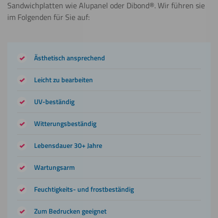
Sandwichplatten wie Alupanel oder Dibond®. Wir führen sie
Kleben
im Folgenden für Sie auf:
Weitere Informationen
Ästhetisch ansprechend
Malen
Weitere Informationen
Leicht zu bearbeiten
UV-beständig
Sägen
(Kreissäge)
Witterungsbeständig
Weitere Informationen
Lebensdauer 30+ Jahre
Sägen
Wartungsarm
(Stichsäge)
Feuchtigkeits- und frostbeständig
Weitere Informationen
Zum Bedrucken geeignet