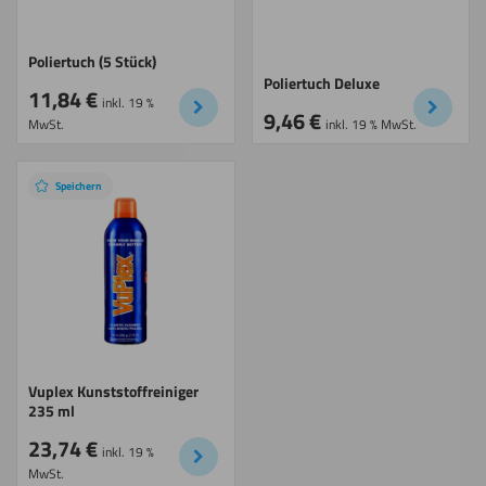
Schneiden
Poliertuch (5 Stück)
Poliertuch Deluxe
11,84
€
inkl. 19 %
9,46
€
MwSt.
inkl. 19 % MwSt.
Schweißen
Speichern
Umdrehen
Wasserstrahl
schneiden
Vuplex Kunststoffreiniger
235 ml
23,74
€
inkl. 19 %
MwSt.