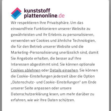
Fassadenverkleidungen gewählt.
Das Material eignet sich auch sehr gut für andere
Anwendungen im Innenbereich, wie Wandverkleidungen,
Wir respektieren Ihre Privatsphäre. Um das
Trennwände, Decken und Möbel. ALUCOBOND® finden Sie
einwandfreie Funktionieren unserer Website zu
zwar nicht in unserem Sortiment, aber unsere Alupanel- und
gewährleisten und Ihr Erlebnis zu personalisieren,
Dibond®-Platten eignen sich ebenfalls für all diese
verwenden wir Cookies und ähnliche Technologien,
Anwendungen.
die für den Betrieb unserer Website und die
Marketing-Personalisierung unerlässlich sind, damit
Verfügbare Farben und Dicken
Sie Angebote erhalten, die besser auf Ihre
Interessen abgestimmt sind. Sie können optionale
Alu-Sandwichplatten dieser Marke werden Sie in unserem
Cookies ablehnen
oder
Details einsehen
. Sie können
breiten Sortiment nicht finden. Unsere Alupanel- und
die Cookie-Einstellungen jederzeit über die Option
Dibond®-Platten in Markenqualität sind in verschiedenen
„Datenschutz- und Cookie-Einstellungen" am Ende
Farben, Ausführungen und Dicken erhältlich. Diese finden Sie
unserer Seite anpassen oder unsere
unten.
Datenschutzerklärung lesen, um mehr darüber zu
erfahren, wie wir Ihre Daten schützen.
Farben