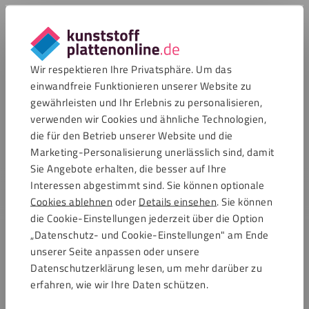
Bearbeitung
Hart PVC 12mm lässt sich verschweißen, verkleben,
lackieren, bedrucken und ist gut zum Warmverformen.
Wir respektieren Ihre Privatsphäre. Um das
einwandfreie Funktionieren unserer Website zu
gewährleisten und Ihr Erlebnis zu personalisieren,
Bohren
verwenden wir Cookies und ähnliche Technologien,
die für den Betrieb unserer Website und die
Weitere Informationen
Marketing-Personalisierung unerlässlich sind, damit
Sie Angebote erhalten, die besser auf Ihre
Fräsen
Interessen abgestimmt sind. Sie können optionale
Weitere Informationen
Cookies ablehnen
oder
Details einsehen
. Sie können
die Cookie-Einstellungen jederzeit über die Option
Alle anzeigen
„Datenschutz- und Cookie-Einstellungen" am Ende
Kleben
unserer Seite anpassen oder unsere
Hart PVC 12mm im Zuschnitt
Weitere Informationen
Datenschutzerklärung lesen, um mehr darüber zu
erfahren, wie wir Ihre Daten schützen.
Sie können Ihre Kunststoffplatten im Zuschnitt auf