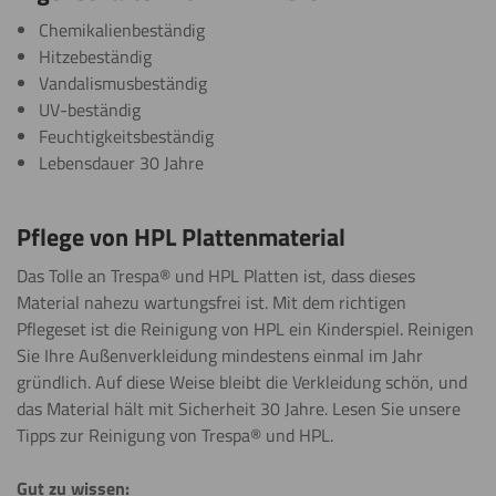
Chemikalienbeständig
20m
Kleben
Hitzebeständig
Alle anzeigen
Vandalismusbeständig
Weitere Informationen
UV-beständig
Feuchtigkeitsbeständig
Malen
Lebensdauer 30 Jahre
Weitere Informationen
Pflege von HPL Plattenmaterial
Sägen
Das Tolle an Trespa® und HPL Platten ist, dass dieses
(Kreissäge)
Material nahezu wartungsfrei ist. Mit dem richtigen
Pflegeset ist die Reinigung von HPL ein Kinderspiel. Reinigen
Weitere Informationen
Sie Ihre Außenverkleidung mindestens einmal im Jahr
gründlich. Auf diese Weise bleibt die Verkleidung schön, und
Sägen
das Material hält mit Sicherheit 30 Jahre. Lesen Sie unsere
(Stichsäge)
Tipps zur Reinigung von Trespa® und HPL.
Weitere Informationen
Gut zu wissen: