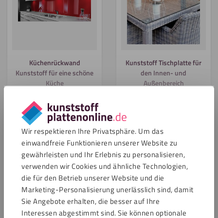
Küchenrückwand
Kunststoff Tischplatte für
Kunststoff für eine schöne
den Innen- und
Küche
Außenbereich
Alle anzeigen
Wir respektieren Ihre Privatsphäre. Um das
Arten von HPL Weiß
einwandfreie Funktionieren unserer Website zu
gewährleisten und Ihr Erlebnis zu personalisieren,
In unserem Sortiment finden Sie die Marke Trespa® sowie
verwenden wir Cookies und ähnliche Technologien,
unsere Eigenmarke HPL Platten. Die Plattendicken, die wir
die für den Betrieb unserer Website und die
von unserer Eigenmarke HPL Platten anbieten, variieren
Marketing-Personalisierung unerlässlich sind, damit
zwischen 3 mm und 20 mm. Die weißen HPL Platten haben
Sie Angebote erhalten, die besser auf Ihre
die Farbe RAL 9016. Diese Farbe ist eine gute Grundlage für
Carport verkleiden mit
Trespa®
Interessen abgestimmt sind. Sie können optionale