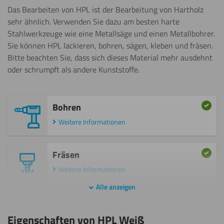
6mm
Das Bearbeiten von HPL ist der Bearbeitung von Hartholz
Alle anzeigen
sehr ähnlich. Verwenden Sie dazu am besten harte
Stahlwerkzeuge wie eine Metallsäge und einen Metallbohrer.
Sie können HPL lackieren, bohren, sägen, kleben und fräsen.
8mm
Bitte beachten Sie, dass sich dieses Material mehr ausdehnt
Alle anzeigen
oder schrumpft als andere Kunststoffe.
10mm
Bohren
Alle anzeigen
Weitere Informationen
12mm
Fräsen
Alle anzeigen
Weitere Informationen
Alle anzeigen
15mm
Gravieren
Alle anzeigen
Eigenschaften von HPL Weiß
Weitere Informationen