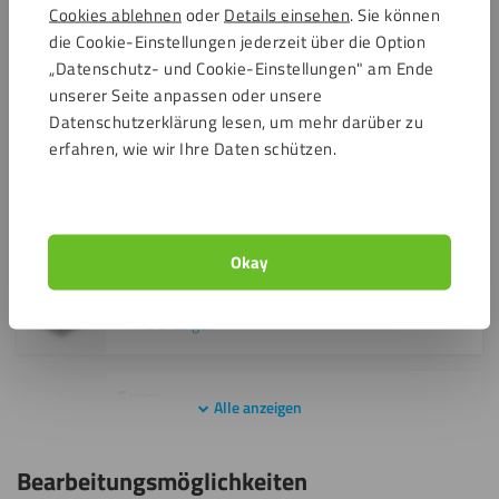
Platten, die Sie an-streichen oder spritzen möchten.
Kunststoff: 3 nützliche
Fassadenverkleidung
Cookies ablehnen
oder
Details einsehen
. Sie können
Tipps
die Cookie-Einstellungen jederzeit über die Option
Tipp:
Entdecken Sie auch unsere weißen
Trespa®- Platten
.
„Datenschutz- und Cookie-Einstellungen" am Ende
unserer Seite anpassen oder unsere
Datenschutzerklärung lesen, um mehr darüber zu
Dicken
erfahren, wie wir Ihre Daten schützen.
3mm
Alle anzeigen
Okay
4mm
Fassadenverkleidung aus
Kunststoff Wandpaneele
Alle anzeigen
Kunststoff
5mm
Alle anzeigen
Alle anzeigen
Bearbeitungsmöglichkeiten