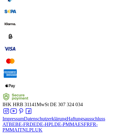
IHK
HRB 31141
MwSt
DE 307 324 034
Impressum
Datenschutzerklärung
Haftungsausschluss
AT
BE
BE-FR
DE
DE-HPL
DE-PMMA
ES
FR
FR-
PMMA
IT
NL
PL
UK