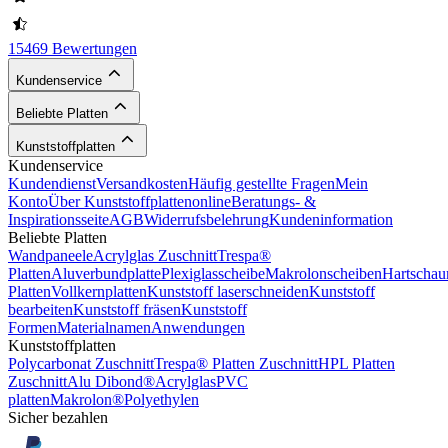
15469 Bewertungen
Kundenservice
Beliebte Platten
Kunststoffplatten
Kundenservice
Kundendienst
Versandkosten
Häufig gestellte Fragen
Mein
Konto
Über Kunststoffplattenonline
Beratungs- &
Inspirationsseite
AGB
Widerrufsbelehrung
Kundeninformation
Beliebte Platten
Wandpaneele
Acrylglas Zuschnitt
Trespa®
Platten
Aluverbundplatte
Plexiglasscheibe
Makrolonscheiben
Hartschau
Platten
Vollkernplatten
Kunststoff laserschneiden
Kunststoff
bearbeiten
Kunststoff fräsen
Kunststoff
Formen
Materialnamen
Anwendungen
Kunststoffplatten
Polycarbonat Zuschnitt
Trespa® Platten Zuschnitt
HPL Platten
Zuschnitt
Alu Dibond®
Acrylglas
PVC
platten
Makrolon®
Polyethylen
Sicher bezahlen