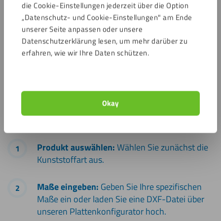
die Cookie-Einstellungen jederzeit über die Option
„Datenschutz- und Cookie-Einstellungen" am Ende
unserer Seite anpassen oder unsere
Gehe zur Folie 1
Gehe zur Folie 2
Gehe zur Folie 3
Gehe zur Folie 4
Gehe zur Folie 5
Datenschutzerklärung lesen, um mehr darüber zu
erfahren, wie wir Ihre Daten schützen.
Wie bestellen Sie Platten für eine
Überdachung aus Kunststoff?
Okay
Es ist ganz einfach, Kunststoffplatten nach Maß über
unseren Online-Shop zu bestellen.
Produkt auswählen:
Wählen Sie zunächst die
Kunststoffart aus.
Maße eingeben:
Geben Sie Ihre spezifischen
Maße ein oder laden Sie eine DXF-Datei über
unseren Plattenkonfigurator hoch.