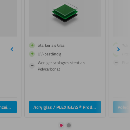
Stärker als Glas
Auße
undefined
Näch
UV-beständig
Hitz
Weniger schlagresistent als
Etwa
Polycarbonat
Polycarbonat Produkte anzeigen
Acrylglas / PLEXIGLAS® Produkte anzeigen
Gehe zur Folie 1
Gehe zur Folie 2