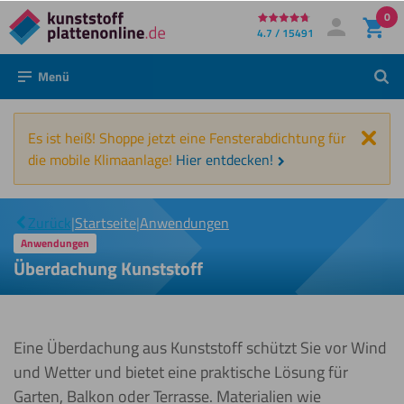
0
Direkt
4.7 / 15491
Mein Konto
Anmelden
zum
Menü
Such
Inhalt
Schl
Es ist heiß! Shoppe jetzt eine Fensterabdichtung für
die mobile Klimaanlage!
Hier entdecken!
Überdachung
|
Zurück
|
Startseite
|
Anwendungen
Kunststoff
Anwendungen
Überdachung Kunststoff
Eine Überdachung aus Kunststoff schützt Sie vor Wind
und Wetter und bietet eine praktische Lösung für
Garten, Balkon oder Terrasse. Materialien wie