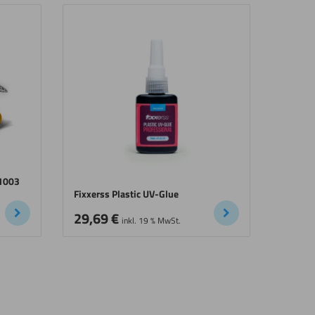
 1003
Fixxerss Plastic UV-Glue
29,69
€
inkl. 19 % MwSt.