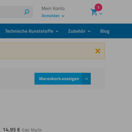
1
Mein Konto
Suchen
Anmelden
Technische Kunststoffe
Zubehör
Blog
menu
submenu
submenu
Schließen
Warenkorb anzeigen
14,95
€
Exkl. MwSt.