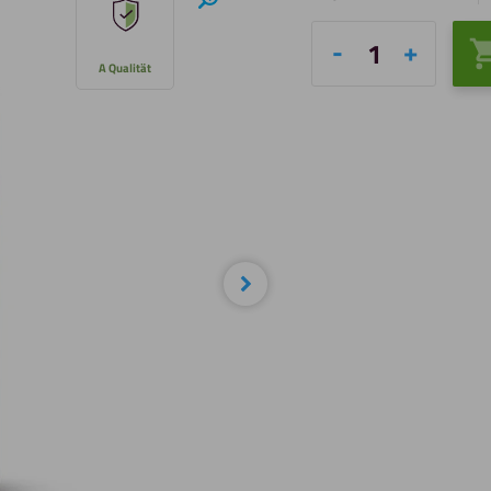
Hineinzoomen
Fixxerss
A Qualität
Acrylic
/
PC
Super
Fixx
Menge
Nächste