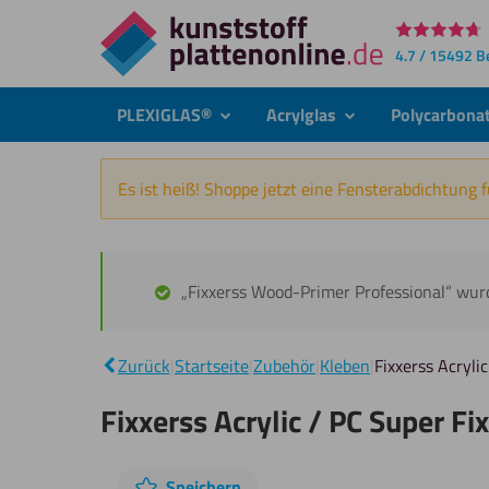
Direkt
4.7 / 15492 
zum
Inhalt
PLEXIGLAS®
Acrylglas
Polycarbona
submenu
submenu
Es ist heiß! Shoppe jetzt eine Fensterabdichtung 
„Fixxerss Wood-Primer Professional“ wu
Zurück
|
Startseite
|
Zubehör
|
Kleben
|
Fixxerss Acryli
Fixxerss Acrylic / PC Super Fi
Speichern