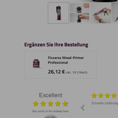
Ergänzen Sie Ihre Bestellung
Fixxerss Wood-Primer
Professional
26,12
€
inkl. 19 % MwSt.
Excellent
026
05.08.2026
Prompte Lieferung Material war wie
Schnelle Lieferun
besprochen gut Lässt sich schneiden und
schleifen
see some of the reviews here.