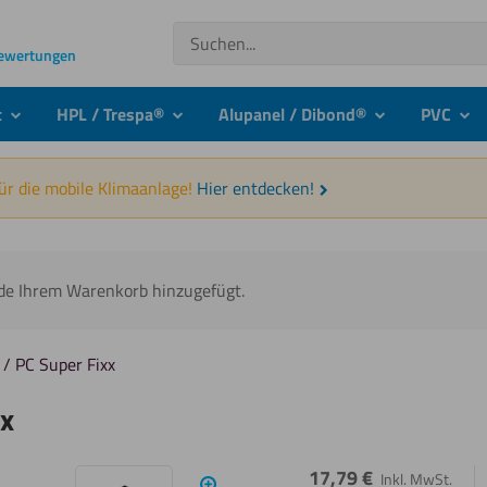
Suchen
Bewertungen
t
HPL / Trespa®
Alupanel / Dibond®
PVC
submenu
submenu
submenu
sub
für die mobile Klimaanlage!
Hier entdecken!
rde Ihrem Warenkorb hinzugefügt.
c / PC Super Fixx
xx
17,79
€
Inkl. MwSt.