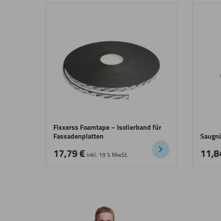
Fixxerss Foamtape – Isolierband für
Fassadenplatten
Saugnä
17,79
€
11,8
inkl. 19 % MwSt.