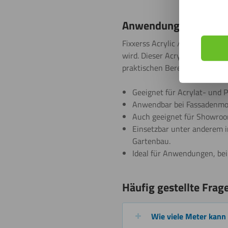
Anwendungsbereiche vo
Fixxerss Acrylic / PC Super Fix
wird. Dieser Acrylglas-Kleber 
praktischen Bereich eingesetzt
Geeignet für Acrylat- und 
Anwendbar bei Fassadenmon
Auch geeignet für Showroo
Einsetzbar unter anderem 
Gartenbau.
Ideal für Anwendungen, bei
Häufig gestellte Frag
Wie viele Meter kann 