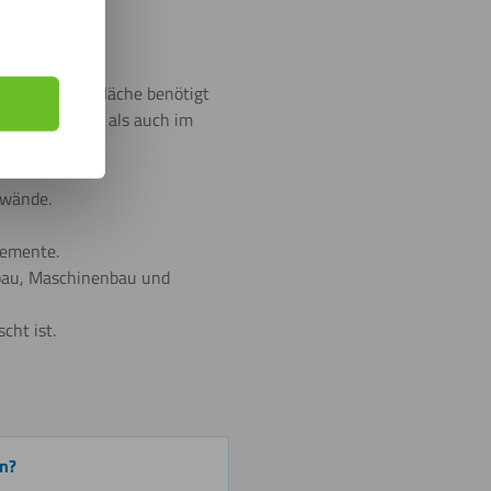
d saubere Oberfläche benötigt
rofessionellen als auch im
nwände.
lemente.
bau, Maschinenbau und
cht ist.
en?