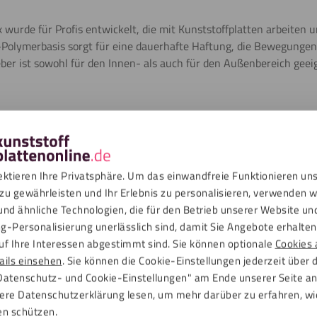
x wurde für Profis entwickelt, die mit Kunststoffplatten arbeiten un
-Polymerbasis sorgt für eine dauerhafte Haftung, die Bewegunge
eber ist sowohl für den Innen- als auch für den Außenbereich geei
eiten von Fixxerss Acrylic / PC Super Fixx
 Fixx klebst du Acrylat und Polycarbonat schnell und kontrolliert.
ie richtige Vorbehandlung wichtig.
ektieren Ihre Privatsphäre. Um das einwandfreie Funktionieren un
zu gewährleisten und Ihr Erlebnis zu personalisieren, verwenden w
erflächen sauber, trocken und fettfrei sind.
und ähnliche Technologien, die für den Betrieb unserer Website un
latte mit Fixxerss IPA Bonding Cleaner.
g-Personalisierung unerlässlich sind, damit Sie Angebote erhalten,
gleichmäßig in Streifen oder Punkten auf.
uf Ihre Interessen abgestimmt sind. Sie können optionale
Cookies 
; die High-Tack-Formel sorgt für sofortigen Halt.
ails einsehen
. Sie können die Cookie-Einstellungen jederzeit über 
iner Temperatur zwischen 5°C und 35°C.
Datenschutz- und Cookie-Einstellungen" am Ende unserer Seite a
rwende bei Bedarf Fixxerss Multi-Primer Professional und bei Hol
ere Datenschutzerklärung lesen, um mehr darüber zu erfahren, wi
en schützen.