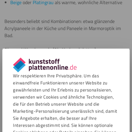
Beige
oder
Platingrau
als warme, wohnliche Alternative
Besonders beliebt sind Kombinationen: etwa glänzende
Acrylpaneele in der Küche und Paneele in Marmoroptik im
Bad.
Alupanel Wandpaneele (Alu Verbundplatten)
Alupanel
besteht aus zwei dünnen Aluminiumdeckschichten
und einem Kunststoffkern. Diese Kombination macht das
Wir respektieren Ihre Privatsphäre. Um das
Material besonders stabil, formfest und hitzebeständig.
einwandfreie Funktionieren unserer Website zu
Damit eignet es sich hervorragend für Dusche, WC und
gewährleisten und Ihr Erlebnis zu personalisieren,
gewerbliche Sanitärräume.
verwenden wir Cookies und ähnliche Technologien,
die für den Betrieb unserer Website und die
Auch bei Alupanel-Wandpaneelen stehen verschiedene
Marketing-Personalisierung unerlässlich sind, damit
Designs zur Verfügung:
Sie Angebote erhalten, die besser auf Ihre
Interessen abgestimmt sind. Sie können optionale
Klassisches Weiß
für ein frisches, zeitloses