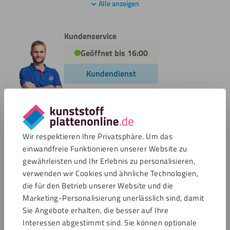
Alle anzeigen
Bohren
Weitere Informationen
Kundenservice
Geöffnet bis 16:00
Fräsen
Kundendienst
Weitere Informationen
Kleben
Zahlungsmöglichkeiten
Weitere Informationen
Wir respektieren Ihre Privatsphäre. Um das
einwandfreie Funktionieren unserer Website zu
gewährleisten und Ihr Erlebnis zu personalisieren,
Malen
verwenden wir Cookies und ähnliche Technologien,
Weitere Informationen
die für den Betrieb unserer Website und die
Bewertungen
Marketing-Personalisierung unerlässlich sind, damit
Sie Angebote erhalten, die besser auf Ihre
Polieren
Interessen abgestimmt sind. Sie können optionale
4.7 / 15439 Bewertungen
Weitere Informationen