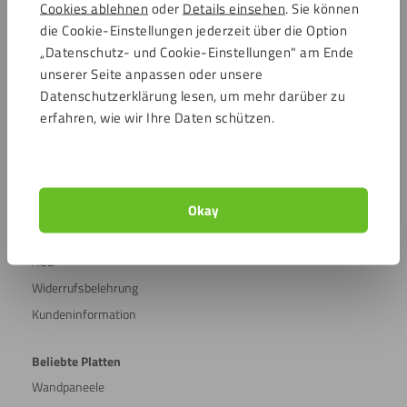
Sicher einkaufen
Cookies ablehnen
oder
Details einsehen
. Sie können
die Cookie-Einstellungen jederzeit über die Option
„Datenschutz- und Cookie-Einstellungen" am Ende
Sägen
unserer Seite anpassen oder unsere
Kundenservice
(Kreissäge)
Datenschutzerklärung lesen, um mehr darüber zu
Kundendienst
Weitere Informationen
erfahren, wie wir Ihre Daten schützen.
Versandkosten
Häufig gestellte Fragen
Sägen
Mein Konto
(Stichsäge)
Über Kunststoffplattenonline
Okay
Weitere Informationen
Beratungs- & Inspirationsseite
AGB
Beschriften
Widerrufsbelehrung
Kundeninformation
Gravieren
Beliebte Platten
Wandpaneele