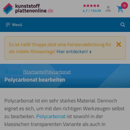
0
Direkt
4.7 / 15439
Mein Konto
Anmelden
zum
Menü
Such
Inhalt
Schl
Es ist heiß! Shoppe jetzt eine Fensterabdichtung für
die mobile Klimaanlage!
Hier entdecken!
|
Bearbeiten
Zurück
|
Startseite
|
Polycarbonat
Polycarbonat bearbeiten
Polycarbonat ist ein sehr starkes Material. Dennoch
eignet es sich, um mit den richtigen Werkzeugen selbst
zu bearbeiten.
Polycarbonat
ist sowohl in der
klassischen transparenten Variante als auch in